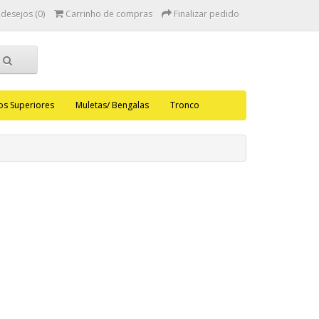
 desejos (0)
Carrinho de compras
Finalizar pedido
s Superiores
Muletas/ Bengalas
Tronco