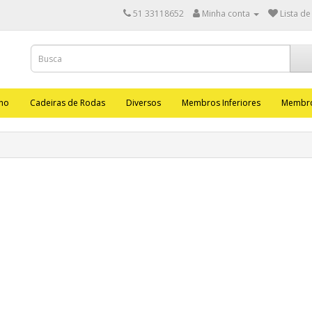
51 33118652
Minha conta
Lista de
nho
Cadeiras de Rodas
Diversos
Membros Inferiores
Membro