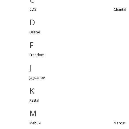
CDS
Chantal
D
Dilepé
F
Freedom
J
Jaguaribe
K
Kestal
M
Mebuki
Mercur