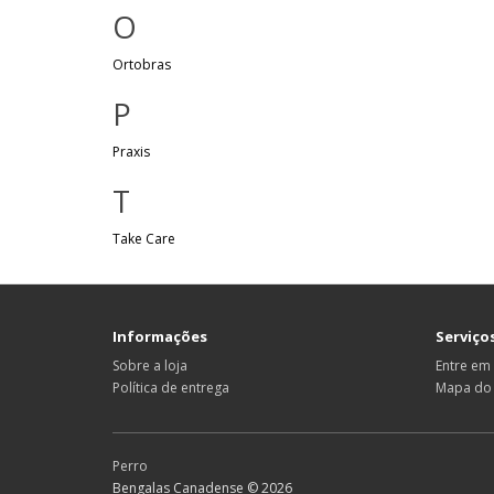
O
Ortobras
P
Praxis
T
Take Care
Informações
Serviços
Sobre a loja
Entre em
Política de entrega
Mapa do 
Perro
Bengalas Canadense © 2026