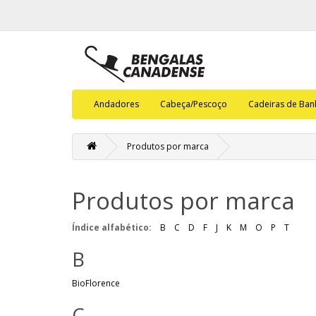
Andadores
Cabeça/Pescoço
Cadeiras de Ba
Produtos por marca
Produtos por marca
Índice alfabético:
B
C
D
F
J
K
M
O
P
T
B
BioFlorence
C