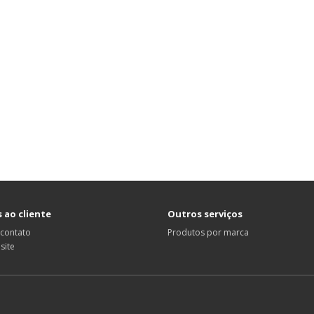
 ao cliente
Outros serviços
 contato
Produtos por marca
site